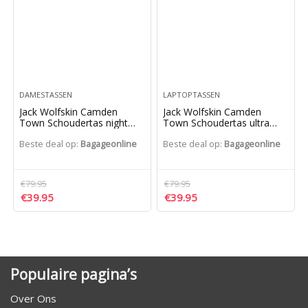
DAMESTASSEN
LAPTOPTASSEN
Jack Wolfskin Camden
Jack Wolfskin Camden
Town Schoudertas night
Town Schoudertas ultra
blue Herentas
black
Beste deal op:
Bagageonline
Beste deal op:
Bagageonline
€
79.95
€
79.95
€
39.95
€
39.95
Populaire pagina’s
Over Ons