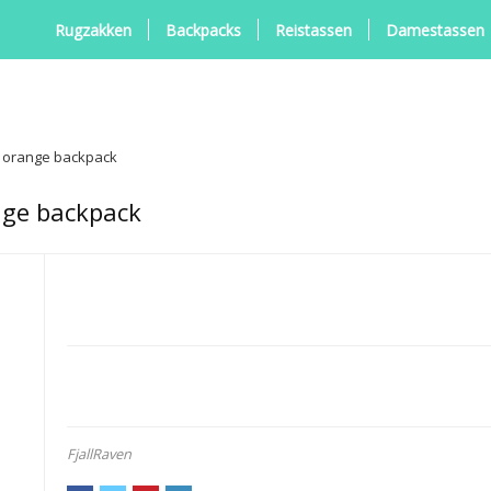
Rugzakken
Backpacks
Reistassen
Damestassen
y orange backpack
nge backpack
FjallRaven