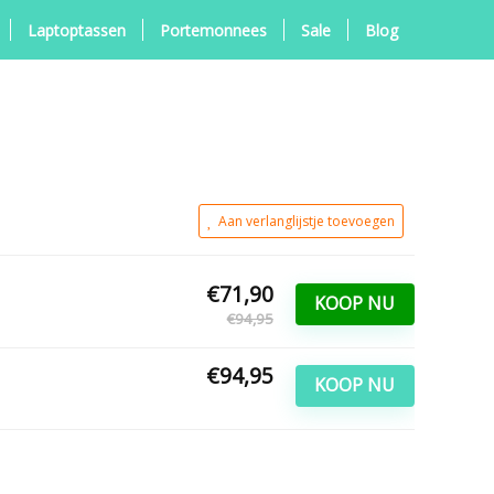
Laptoptassen
Portemonnees
Sale
Blog
Aan verlanglijstje toevoegen
€71,90
KOOP NU
€94,95
€94,95
KOOP NU