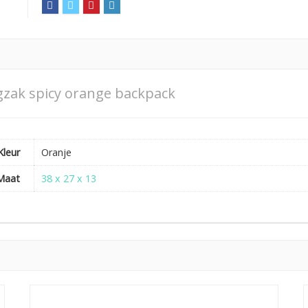
gzak spicy orange backpack
Kleur
Oranje
Maat
38 x 27 x 13