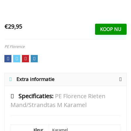
€29,95
KOOP NU
PE Florence
Extra informatie
Specificaties:
PE Florence Rieten
Mand/Strandtas M Karamel
Kleur
Karamel